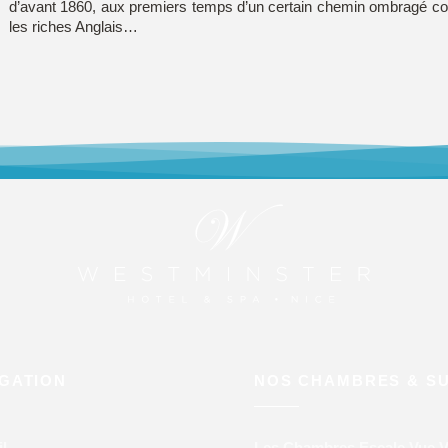
d’avant 1860, aux premiers temps d’un certain chemin ombragé cou
les riches Anglais…
IGATION
NOS CHAMBRES & SU
l
Les Chambres Escale Vue Vi