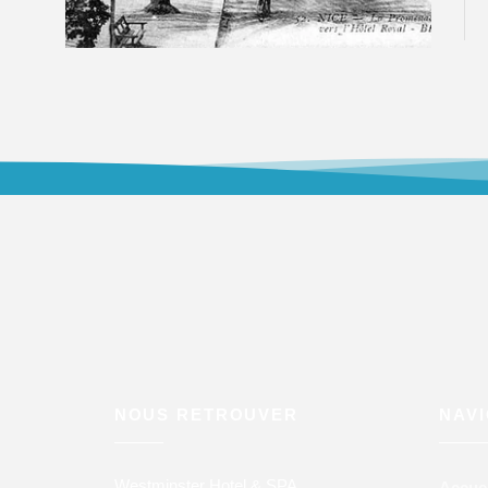
NOUS RETROUVER
NAV
Westminster Hotel & SPA
Accuei