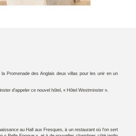
r la Promenade des Anglais deux villas pour les unir en un
minster d’appeler ce nouvel hôtel, « Hôtel Westminster ».
 naissance au Hall aux Fresques, à un restaurant où l’on sert
lon « Belle Epoque », et à de nouvelles chambres côté jardin