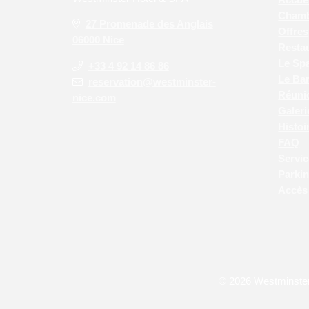
Cham
27 Promenade des Anglais
Offres
06000 Nice
Resta
Le Sp
+33 4 92 14 86 86
Le Ba
reservation@westminster-
Réuni
nice.com
Galeri
Histoi
FAQ
Servic
Parki
Accès 
© 2026 Westminste