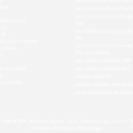
bres
Les Chambres Escale Vue 
Les Chambres Supérieures
urant Le Duc
Ville
a 27
Les Chambres Supérieures
r W
Mer
ons et Evénements
Les Chambres Supérieures
e photos
Mer avec Balcon
re
Les Junior Suites Vue Ville
Les Junior Suites Vue Mer
es de l'Hôtel
ng
La Suite Vue Ville
et activités
La Suite Vue Mer avec Balc
La Grande Suite Cap de Nic
r Hotel & SPA
Mentions légales
CGV
Utilisation des cookies
R
•
•
•
•
Designed with
Hapi
by
MMCréation