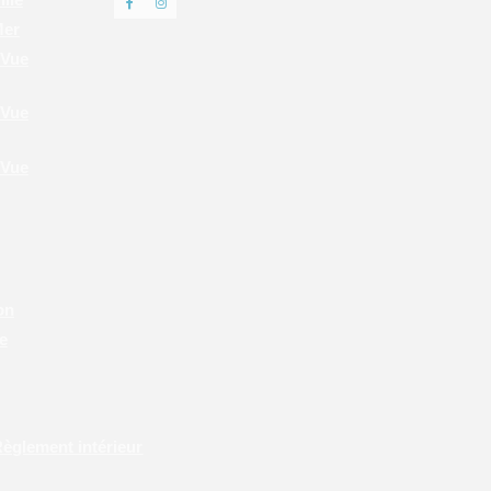
Mer
 Vue
 Vue
 Vue
on
e
èglement intérieur