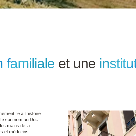
n familiale
et une
institu
ment lié à l’histoire
unte son nom au Duc
 les mains de la
rs et médecins