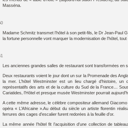
Restaurant L
Masséna.
Le Spa 27
50
Le Bar W
Madame Schmitz transmet l’hôtel à son petit-fils, le Dr Jean-Paul Gri
la fortune personnelle vont marquer la modernisation de l’hôtel, tou
Réunions et 
61
Les anciennes grandes salles de restaurant sont transformées en s
Deux restaurants voient le jour dont un sur la Promenade des Anglai
la mer. L’hôtel Westminster est un lieu chargé d’histoire, un 
représentatifs des arts et de la culture du Sud de la France… Sous
Cariatides, l’Hôtel et presque musée Westminster pourrait aujourd’hu
A cette même adresse, le célèbre compositeur allemand Giacomo 
opéra « L’Africaine ».Au début du siècle un artiste florentin réal
ferrures des cages d’escalier furent redorées à la feuille d’or.
La même année l’hôtel fit l’acquisition d’une collection de tabl