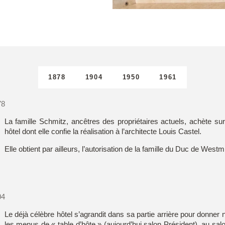
1878
1904
1950
1961
78
La famille Schmitz, ancêtres des propriétaires actuels, achète su
hôtel dont elle confie la réalisation à l’architecte Louis Castel.
Accueil
Elle obtient par ailleurs, l’autorisation de la famille du Duc de West
Chambres
Offres
04
Le déjà célèbre hôtel s’agrandit dans sa partie arrière pour donner
les menus de « table d’hôte » (aujourd’hui salon Président), au sa